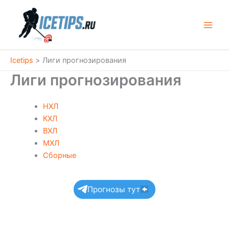
Перейти
к
содержимому
Icetips
>
Лиги прогнозирования
Лиги прогнозирования
НХЛ
КХЛ
ВХЛ
МХЛ
Сборные
Прогнозы тут