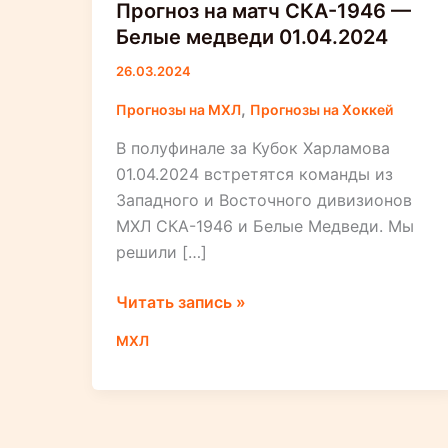
Прогноз на матч СКА-1946 —
Белые медведи 01.04.2024
26.03.2024
,
Прогнозы на МХЛ
Прогнозы на Хоккей
В полуфинале за Кубок Харламова
01.04.2024 встретятся команды из
Западного и Восточного дивизионов
МХЛ СКА-1946 и Белые Медведи. Мы
решили […]
Прогноз
Читать запись »
на
МХЛ
матч
СКА-1946
—
Белые