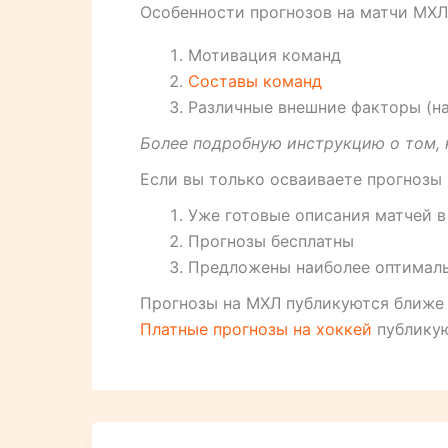
Особенности прогнозов на матчи МХЛ
Мотивация команд
Составы команд
Различные внешние факторы (н
Более подробную инструкцию о том, 
Если вы только осваиваете прогнозы 
Уже готовые описания матчей 
Прогнозы бесплатны
Предложены наиболее оптимал
Прогнозы на МХЛ публикуются ближе к
Платные прогнозы на хоккей
публикую