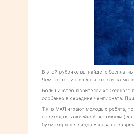
В этой рубрике вы найдете бесплатны
Чем же так интересны ставки на мол
Большинство любителей хоккейного п
особенно в середине чемпионата. При
Т.к. в МХЛ играют молодые ребята, т
переход по хоккейной вертикали (есл
букмекеры не всегда успевают воврем