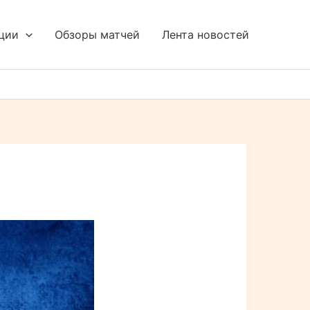
ции
Обзоры матчей
Лента новостей