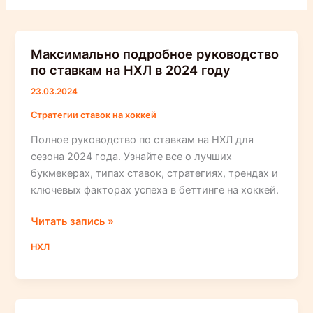
Максимально подробное руководство
по ставкам на НХЛ в 2024 году
23.03.2024
Стратегии ставок на хоккей
Полное руководство по ставкам на НХЛ для
сезона 2024 года. Узнайте все о лучших
букмекерах, типах ставок, стратегиях, трендах и
ключевых факторах успеха в беттинге на хоккей.
Максимально
Читать запись »
подробное
НХЛ
руководство
по
ставкам
на