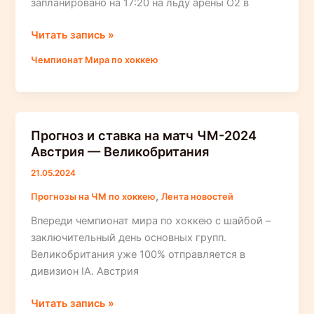
запланировано на 17:20 на льду арены О2 в
Прогноз
Читать запись »
и
Чемпионат Мира по хоккею
ставка
на
матч
ЧМ-2024
Прогноз и ставка на матч ЧМ-2024
Канада
Австрия — Великобритания
—
Словакия
21.05.2024
,
Прогнозы на ЧМ по хоккею
Лента новостей
Впереди чемпионат мира по хоккею с шайбой –
заключительный день основных групп.
Великобритания уже 100% отправляется в
дивизион IA. Австрия
Прогноз
Читать запись »