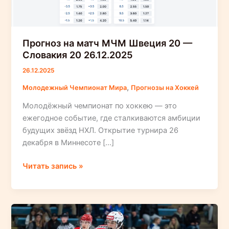
Прогноз на матч МЧМ Швеция 20 —
Словакия 20 26.12.2025
26.12.2025
,
Молодежный Чемпионат Мира
Прогнозы на Хоккей
Молодёжный чемпионат по хоккею — это
ежегодное событие, где сталкиваются амбиции
будущих звёзд НХЛ. Открытие турнира 26
декабря в Миннесоте […]
Прогноз
Читать запись »
на
матч
МЧМ
Швеция
20