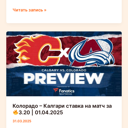
Прогнозы
Читать запись »
и
рейтинг
силы
команд
на
МЧМ
по
хоккею
2026
Колорадо – Калгари ставка на матч за
3.20 | 01.04.2025
31.03.2025