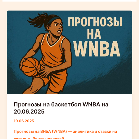
Прогнозы на баскетбол WNBA на
20.06.2025
19.06.2025
Прогнозы на ВНБА (WNBA) — аналитика и ставки на
,
сегодня
Лента новостей