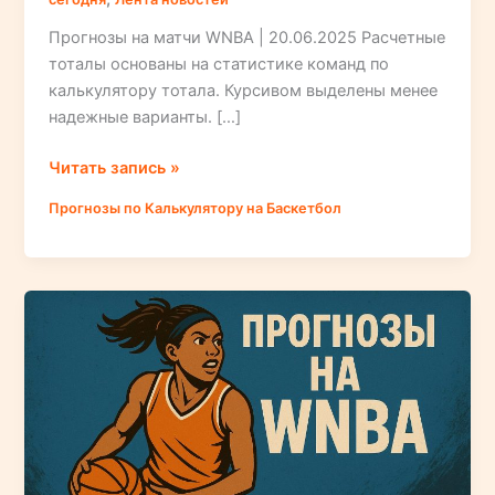
Прогнозы на матчи WNBA | 20.06.2025 Расчетные
тоталы основаны на статистике команд по
калькулятору тотала. Курсивом выделены менее
надежные варианты. […]
Прогнозы
Читать запись »
на
Прогнозы по Калькулятору на Баскетбол
баскетбол
WNBA
на
20.06.2025