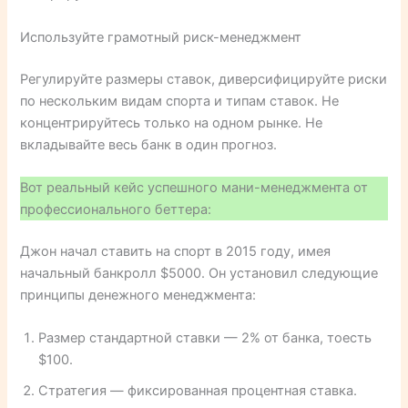
Используйте грамотный риск-менеджмент
Регулируйте размеры ставок, диверсифицируйте риски
по нескольким видам спорта и типам ставок. Не
концентрируйтесь только на одном рынке. Не
вкладывайте весь банк в один прогноз.
Вот реальный кейс успешного мани-менеджмента от
профессионального беттера:
Джон начал ставить на спорт в 2015 году, имея
начальный банкролл $5000. Он установил следующие
принципы денежного менеджмента:
Размер стандартной ставки — 2% от банка, тоесть
$100.
Стратегия — фиксированная процентная ставка.