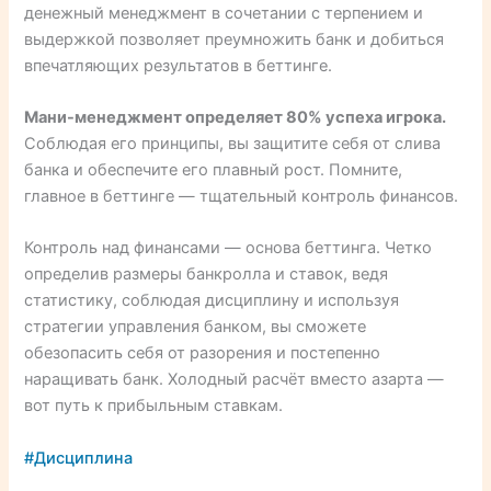
денежный менеджмент в сочетании с терпением и
выдержкой позволяет преумножить банк и добиться
впечатляющих результатов в беттинге.
Мани-менеджмент определяет 80% успеха игрока.
Соблюдая его принципы, вы защитите себя от слива
банка и обеспечите его плавный рост. Помните,
главное в беттинге — тщательный контроль финансов.
Контроль над финансами — основа беттинга. Четко
определив размеры банкролла и ставок, ведя
статистику, соблюдая дисциплину и используя
стратегии управления банком, вы сможете
обезопасить себя от разорения и постепенно
наращивать банк. Холодный расчёт вместо азарта —
вот путь к прибыльным ставкам.
#Дисциплина