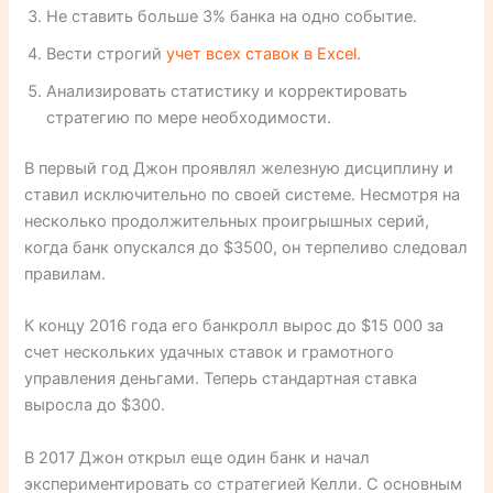
Не ставить больше 3% банка на одно событие.
Вести строгий
учет всех ставок в Excel
.
Анализировать статистику и корректировать
стратегию по мере необходимости.
В первый год Джон проявлял железную дисциплину и
ставил исключительно по своей системе. Несмотря на
несколько продолжительных проигрышных серий,
когда банк опускался до $3500, он терпеливо следовал
правилам.
К концу 2016 года его банкролл вырос до $15 000 за
счет нескольких удачных ставок и грамотного
управления деньгами. Теперь стандартная ставка
выросла до $300.
В 2017 Джон открыл еще один банк и начал
экспериментировать со стратегией Келли. С основным