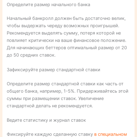
Определите размер начального банка
Начальный банкролл должен быть достаточно велик,
чтобы выдержать череду возможных проигрышей.
Рекомендуется выделять сумму, потеря которой не
повлияет критически на ваше финансовое положение.
Для начинающих беттеров оптимальный размер от 20
до 50 средних ставок.
Зафиксируйте размер стандартной ставки
Определите размер стандартной ставки как часть от
общего банка, например, 1-5%. Придерживайтесь этой
суммы при размещении ставок. Увеличение
стандартной делать не рекомендуется.
Ведите статистику и журнал ставок
Фиксируйте каждую сделанную ставку
в специальном