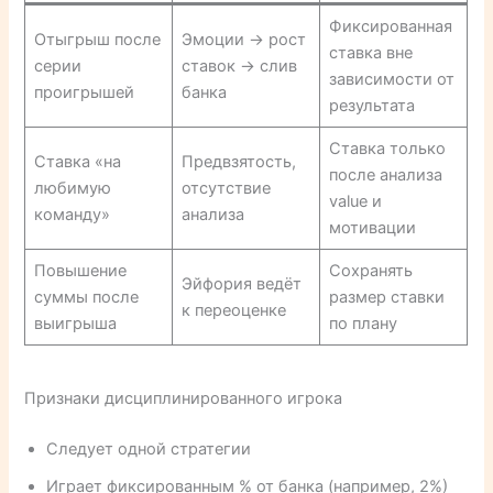
Фиксированная
Отыгрыш после
Эмоции → рост
ставка вне
серии
ставок → слив
зависимости от
проигрышей
банка
результата
Ставка только
Ставка «на
Предвзятость,
после анализа
любимую
отсутствие
value и
команду»
анализа
мотивации
Повышение
Сохранять
Эйфория ведёт
суммы после
размер ставки
к переоценке
выигрыша
по плану
Признаки дисциплинированного игрока
Следует одной стратегии
Играет фиксированным % от банка (например, 2%)