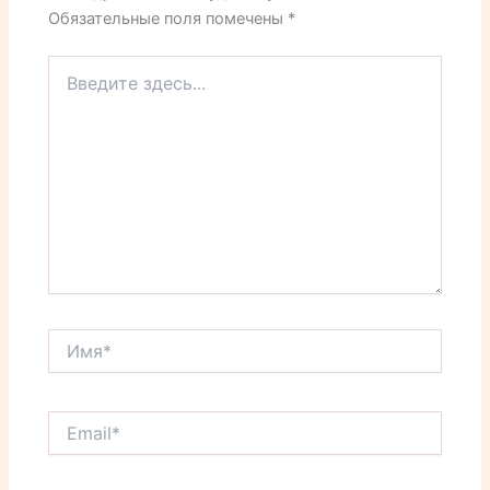
Обязательные поля помечены
*
Введите
здесь...
Имя*
Email*