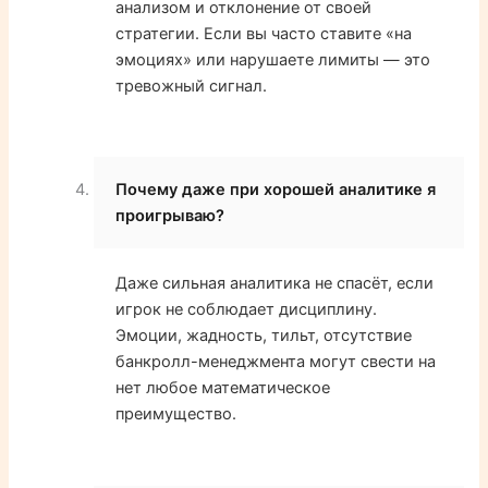
анализом и отклонение от своей
стратегии. Если вы часто ставите «на
эмоциях» или нарушаете лимиты — это
тревожный сигнал.
Почему даже при хорошей аналитике я
проигрываю?
Даже сильная аналитика не спасёт, если
игрок не соблюдает дисциплину.
Эмоции, жадность, тильт, отсутствие
банкролл-менеджмента могут свести на
нет любое математическое
преимущество.