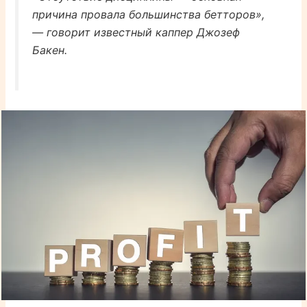
причина провала большинства бетторов»,
— говорит известный каппер Джозеф
Бакен.