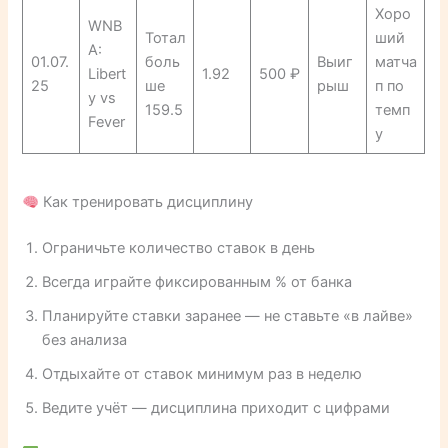
Хоро
WNB
Тотал
ший
A:
01.07.
боль
Выиг
матча
Libert
1.92
500 ₽
25
ше
рыш
п по
y vs
159.5
темп
Fever
у
Как тренировать дисциплину
Ограничьте количество ставок в день
Всегда играйте фиксированным % от банка
Планируйте ставки заранее — не ставьте «в лайве»
без анализа
Отдыхайте от ставок минимум раз в неделю
Ведите учёт — дисциплина приходит с цифрами