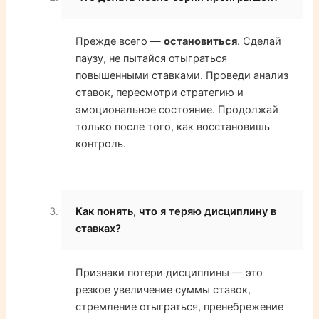
Прежде всего —
остановиться
. Сделай
паузу, не пытайся отыграться
повышенными ставками. Проведи анализ
ставок, пересмотри стратегию и
эмоциональное состояние. Продолжай
только после того, как восстановишь
контроль.
Как понять, что я теряю дисциплину в
ставках?
Признаки потери дисциплины — это
резкое увеличение суммы ставок,
стремление отыграться, пренебрежение