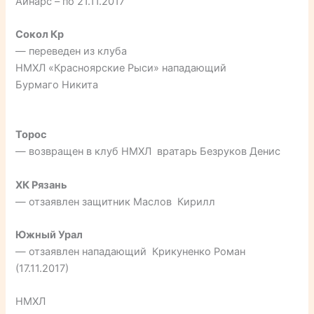
Айнарс – по 21.11.2017
Сокол Кр
— переведен из клуба
НМХЛ «Красноярские Рыси» нападающий
Бурмаго Никита
Торос
— возвращен в клуб НМХЛ вратарь Безруков Денис
ХК Рязань
— отзаявлен защитник Маслов Кирилл
Южный Урал
— отзаявлен нападающий Крикуненко Роман
(17.11.2017)
НМХЛ