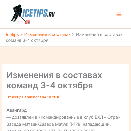
Перейти
к
содержимому
Icetips
>
Изменения в составах
>
Изменения в составах
команд 3-4 октября
Изменения в составах
команд 3-4 октября
От
icetips-transfer
/
04.10.2018
Авангард
— дозаявлен в «Командированные в клуб ВХЛ «Югра»
Заседа Матвей/Zaseda Matvei (№78, нападающий,