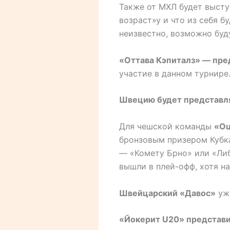
Также от МХЛ будет выст
возраст»у и что из себя б
неизвестно, возможно буд
«Оттава Кэпиталз» — пре
участие в данном турнире
Швецию будет представл
Для чешской команды
«Оц
бронзовым призером Кубк
— «Комету Брно» или «Либ
вышли в плей-офф, хотя на
Швейцарский «Давос»
уже
«Йокерит U20» представ