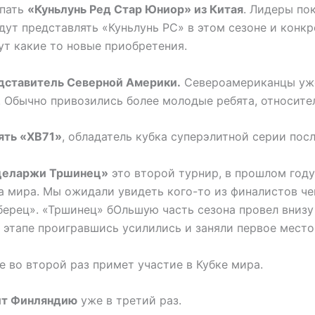
упать
«Куньлунь Ред Стар Юниор» из Китая
. Лидеры по
удут представлять «Куньлунь РС» в этом сезоне и конк
ут какие то новые приобретения.
дставитель Северной Америки.
Североамериканцы уже
. Обычно привозились более молодые ребята, относите
ять «ХВ71»
, обладатель кубка суперэлитной серии посл
еларжи Тршинец»
это второй турнир, в прошлом году
а мира. Мы ожидали увидеть кого-то из финалистов ч
ерец». «Тршинец» бОльшую часть сезона провел внизу
 этапе проигравшись усилились и заняли первое место 
 во второй раз примет участие в Кубке мира.
ит Финляндию
уже в третий раз.