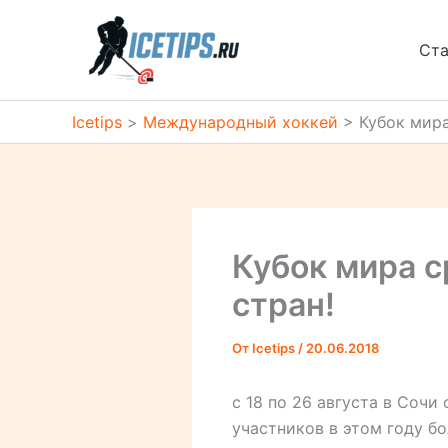
Перейти
к
Ста
содержимому
Icetips
>
Международный хоккей
>
Кубок мира
Кубок мира с
стран!
От
Icetips
/
20.06.2018
с 18 по 26 августа в Соч
участников в этом году бо