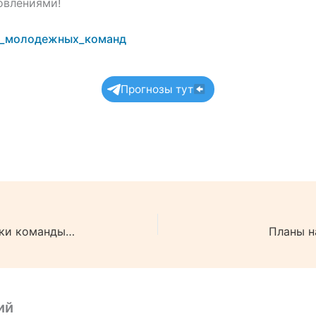
овлениями!
и_молодежных_команд
Прогнозы тут
График предсезонной подготовки команды «Красная Армия»
Планы н
ий