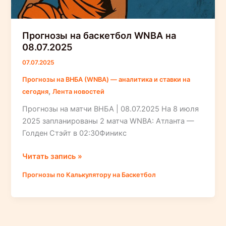
Прогнозы на баскетбол WNBA на
08.07.2025
07.07.2025
Прогнозы на ВНБА (WNBA) — аналитика и ставки на
,
сегодня
Лента новостей
Прогнозы на матчи ВНБА | 08.07.2025 На 8 июля
2025 запланированы 2 матча WNBA: Атланта —
Голден Стэйт в 02:30Финикс
Прогнозы
Читать запись »
на
Прогнозы по Калькулятору на Баскетбол
баскетбол
WNBA
на
08.07.2025