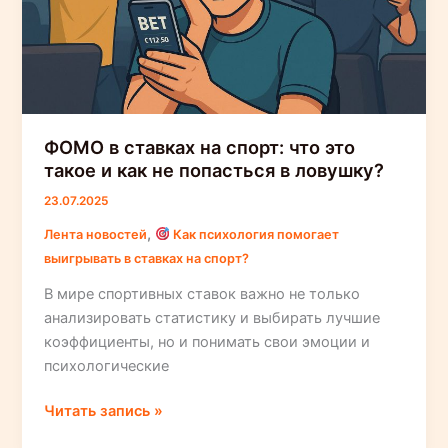
ФОМО в ставках на спорт: что это
такое и как не попасться в ловушку?
23.07.2025
,
Лента новостей
Как психология помогает
выигрывать в ставках на спорт?
В мире спортивных ставок важно не только
анализировать статистику и выбирать лучшие
коэффициенты, но и понимать свои эмоции и
психологические
ФОМО
Читать запись »
в