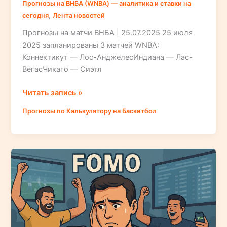
Прогнозы на ВНБА (WNBA) — аналитика и ставки на
,
сегодня
Лента новостей
Прогнозы на матчи ВНБА | 25.07.2025 25 июля
2025 запланированы 3 матчей WNBA:
Коннектикут — Лос-АнджелесИндиана — Лас-
ВегасЧикаго — Сиэтл
Прогнозы
Читать запись »
на
Прогнозы по Калькулятору на Баскетбол
баскетбол
WNBA
на
23.07.2025