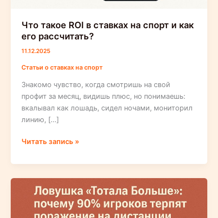
Что такое ROI в ставках на спорт и как
его рассчитать?
11.12.2025
Статьи о ставках на спорт
Знакомо чувство, когда смотришь на свой
профит за месяц, видишь плюс, но понимаешь:
вкалывал как лошадь, сидел ночами, мониторил
линию, […]
Что
Читать запись »
такое
ROI
в
ставках
на
спорт