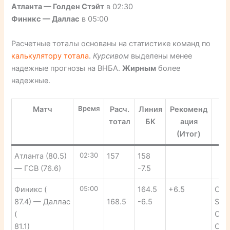
Атланта — Голден Стэйт
в 02:30
Финикс — Даллас
в 05:00
Расчетные тоталы основаны на статистике команд по
калькулятору тотала
.
Курсивом
выделены менее
надежные прогнозы на ВНБА.
Жирным
более
надежные.
Время
Матч
Расч.
Линия
Рекоменд
тотал
БК
ация
(Итог)
02:30
Атланта (80.5)
157
158
— ГСВ (76.6)
-7.5
05:00
Финикс (
164.5
+6.5
Cop
87.4) — Даллас
168.5
-6.5
Sab
(
Ogu
81.1)
Car