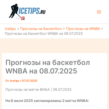
Перейти
к
содержимому
Icetips
>
Прогнозы на баскетбол
>
Прогнозы на WNBA
>
Прогнозы на баскетбол WNBA на 08.07.2025
Прогнозы на баскетбол
WNBA на 08.07.2025
От
Icetips
/
07.07.2025
Прогнозы на матчи ВНБА | 08.07.2025
На 8 июля 2025 запланированы 2 матча WNBA: