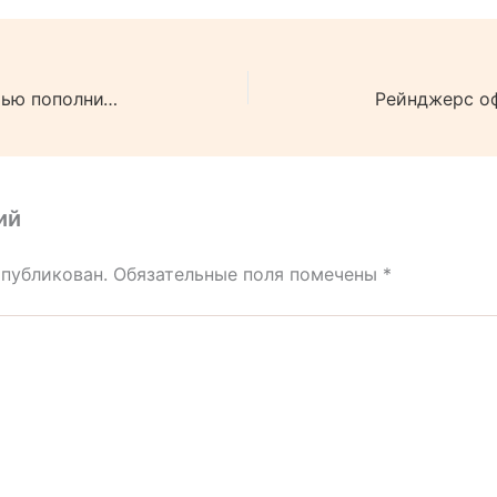
Дроздов с большой вероятностью пополнит состав ЦСКА.
ий
опубликован.
Обязательные поля помечены
*