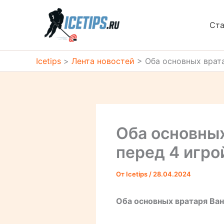
Перейти
к
Ста
содержимому
Icetips
>
Лента новостей
>
Оба основных врат
Оба основны
перед 4 игро
От
Icetips
/
28.04.2024
Оба основных вратаря Ва