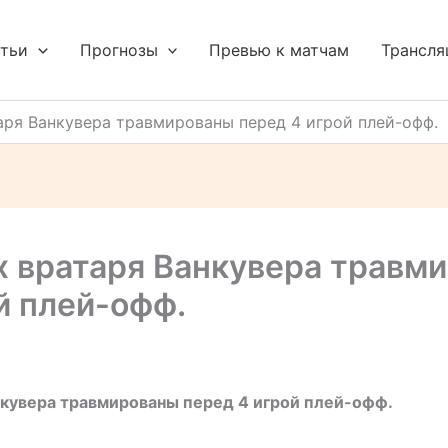
тьи
Прогнозы
Превью к матчам
Трансля
аря Ванкувера травмированы перед 4 игрой плей-офф.
х вратаря Ванкувера травм
й плей-офф.
нкувера травмированы перед 4 игрой плей-офф.