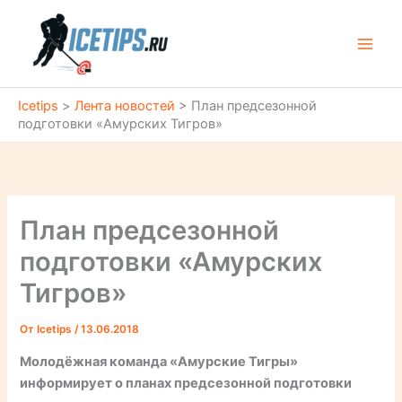
Перейти
к
содержимому
Icetips
>
Лента новостей
>
План предсезонной
подготовки «Амурских Тигров»
План предсезонной
подготовки «Амурских
Тигров»
От
Icetips
/
13.06.2018
Молодёжная команда «Амурские Тигры»
информирует о планах предсезонной подготовки