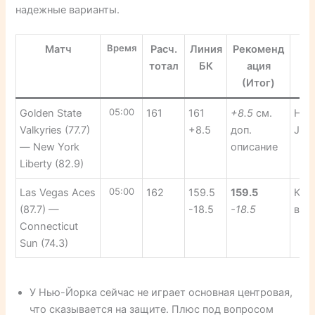
надежные варианты.
Время
Матч
Расч.
Линия
Рекоменд
тотал
БК
ация
(Итог)
05:00
Golden State
161
161
+8.5
см.
Н-Й:
Valkyries (77.7)
+8.5
доп.
Jon
— New York
описание
Liberty (82.9)
05:00
Las Vegas Aces
162
159.5
159.5
Кон
(87.7) —
-18.5
-18.5
выб
Connecticut
Sun (74.3)
У Нью-Йорка сейчас не играет основная центровая,
что сказывается на защите. Плюс под вопросом