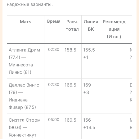
надежные варианты.
Время
Матч
Расч.
Линия
Рекоменд
тотал
БК
ация
(Итог)
02:30
Атланта Дрим
158.5
155.5
Naph
(77.4) —
+1
???
Миннесота
Линкс (81)
02:30
Даллас Вингс
166.5
169
DiJo
(79) —
+3
???
Индиана
Кейт
Фивер (87.5)
05:00
Сиэттл Сторм
160.5
156
Mar
(90.6) —
+19.5
Выб
Коннектикут