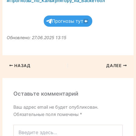
#Прогнозы_по_Калькулятору_на_Баскетбол
Прогнозы тут
Обновлено: 27.06.2025 13:15
НАЗАД
ДАЛЕЕ
Оставьте комментарий
Ваш адрес email не будет опубликован.
Обязательные поля помечены
*
Введите
здесь...