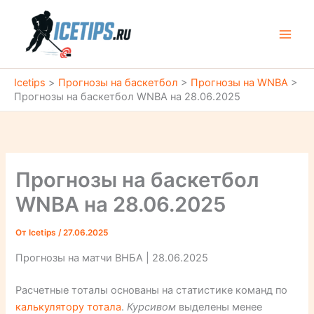
Перейти
к
содержимому
Icetips
>
Прогнозы на баскетбол
>
Прогнозы на WNBA
>
Прогнозы на баскетбол WNBA на 28.06.2025
Прогнозы на баскетбол
WNBA на 28.06.2025
От
Icetips
/
27.06.2025
Прогнозы на матчи ВНБА | 28.06.2025
Расчетные тоталы основаны на статистике команд по
калькулятору тотала
.
Курсивом
выделены менее