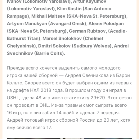
Ivanov (Lokomotiv Yaroslavl), Artur Kayumov
(Lokomotiv Yaroslavl), Klim Kostin (San Antonio
Rampage), Mikhail Maltsev (SKA-Neva St. Petersburg),
Artyom Manukyan (Avangard Omsk), Alexei Polodyan
(SKA-Neva St. Petersburg), German Rubtsov, (Acadie-
Bathurst Titan), Marsel Sholokhov (Chelmet
Chelyabinsk), Dmitri Sokolov (Sudbury Wolves), Andrei
Svechnikov (Barrie Colts).
Прежде всего хочется выделить самого молодого
игрока нашей сборной — Андрея Свечникова из Барри
Кольтс. Скорее всего он будет выбран одним из первых
на драфте НХЛ 2018 года. В прошлом году он играл в
USHL, где за 48 игр имел статистику 29+29. Этот сезон
он проводит в OHL. Из-за травмы смог сыграть всего
16 игр, но в низ забил 14 шайб и сделал 7 передач.
Андрей топовый игрок сборной России до 20 лет, хотя
ему сейчас всего 17.