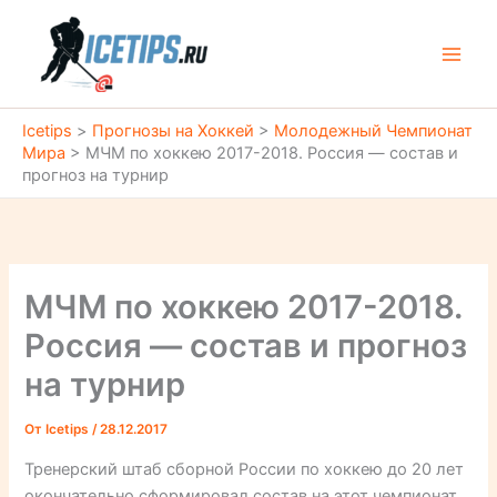
Перейти
к
содержимому
Icetips
>
Прогнозы на Хоккей
>
Молодежный Чемпионат
Мира
>
МЧМ по хоккею 2017-2018. Россия — состав и
прогноз на турнир
МЧМ по хоккею 2017-2018.
Россия — состав и прогноз
на турнир
От
Icetips
/
28.12.2017
Тренерский штаб сборной России по хоккею до 20 лет
окончательно сформировал состав на этот чемпионат.