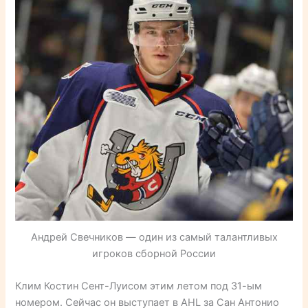
Андрей Свечников — один из самый талантливых
игроков сборной России
Клим Костин Сент-Луисом этим летом под 31-ым
номером. Сейчас он выступает в AHL за Сан Антонио