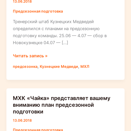
13.06.2018
Предсезонная подготовка
Тренерский штаб Кузнецких Медведей
определился с планами на предсезонную
подготовку команды. 25.06 — 4.07 — сбор в
Новокузнецке 04.07 — […]
Предсезонный
Читать запись »
план
,
,
предсезонка
Кузнецкие Медведи
МХЛ
Кузнецких
Медведей
МХК «Чайка» представляет вашему
вниманию план предсезонной
подготовки
13.06.2018
Предсезонная подготовка