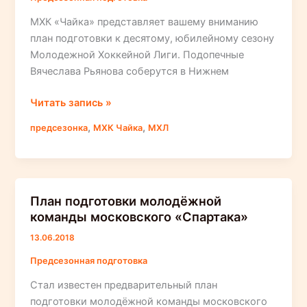
МХК «Чайка» представляет вашему вниманию
план подготовки к десятому, юбилейному сезону
Молодежной Хоккейной Лиги. Подопечные
Вячеслава Рьянова соберутся в Нижнем
МХК
Читать запись »
«Чайка»
,
,
предсезонка
МХК Чайка
МХЛ
представляет
вашему
вниманию
план
План подготовки молодёжной
предсезонной
команды московского «Спартака»
подготовки
13.06.2018
Предсезонная подготовка
Стал известен предварительный план
подготовки молодёжной команды московского