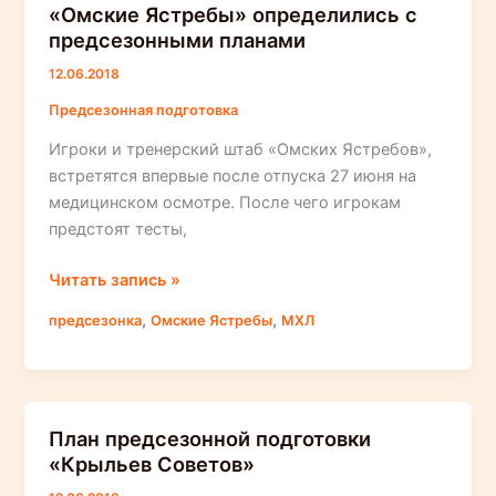
«Омские Ястребы» определились с
предсезонными планами
12.06.2018
Предсезонная подготовка
Игроки и тренерский штаб «Омских Ястребов»,
встретятся впервые после отпуска 27 июня на
медицинском осмотре. После чего игрокам
предстоят тесты,
«Омские
Читать запись »
Ястребы»
,
,
предсезонка
Омские Ястребы
МХЛ
определились
с
предсезонными
планами
План предсезонной подготовки
«Крыльев Советов»