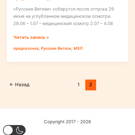
«Русские Витязи» соберутся после отпуска 29
июня на углубленном медицинском осмотре.
29.06 – 1.07 – медицинский осмотр 2.07 – 4.08
Планы
Читать запись »
на
,
,
предсезонка
Русские Витязи
МХЛ
предсезонку
«Русских
Витязей»
←
Назад
1
2
Copyright 2017 - 2026