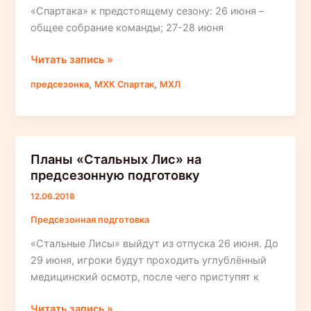
«Спартака» к предстоящему сезону: 26 июня –
общее собрание команды; 27-28 июня
План
Читать запись »
подготовки
,
,
предсезонка
МХК Спартак
МХЛ
молодёжной
команды
московского
«Спартака»
Планы «Стальных Лис» на
предсезонную подготовку
12.06.2018
Предсезонная подготовка
«Стальные Лисы» выйдут из отпуска 26 июня. До
29 июня, игроки будут проходить углублённый
медицинский осмотр, после чего приступят к
Планы
Читать запись »