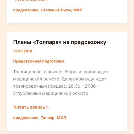
«Стальных
,
,
предсезонка
Стальные Лисы
МХЛ
Лис»
на
предсезонную
подготовку
Планы «Толпара» на предсезонку
12.06.2018
Предсезонная подготовка
Традиционно, в начале сбора, игроков ждет
медицинский осмотр. Далее команду ждет
тренировочный процесс. 26.06 – 27.06 –
Углубленный медицинский осмотр
Планы
Читать запись »
«Толпара»
,
,
предсезонка
Толпар
МХЛ
на
предсезонку