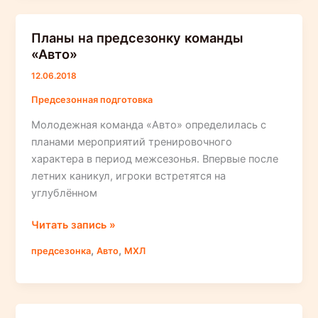
Планы на предсезонку команды
«Авто»
12.06.2018
Предсезонная подготовка
Молодежная команда «Авто» определилась с
планами мероприятий тренировочного
характера в период межсезонья. Впервые после
летних каникул, игроки встретятся на
углублённом
Планы
Читать запись »
на
,
,
предсезонка
Авто
МХЛ
предсезонку
команды
«Авто»