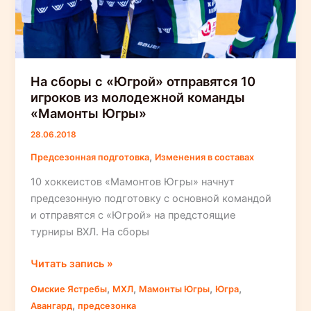
На сборы с «Югрой» отправятся 10
игроков из молодежной команды
«Мамонты Югры»
28.06.2018
,
Предсезонная подготовка
Изменения в составах
10 хоккеистов «Мамонтов Югры» начнут
предсезонную подготовку с основной командой
и отправятся с «Югрой» на предстоящие
турниры ВХЛ. На сборы
На
Читать запись »
сборы
,
,
,
,
Омские Ястребы
МХЛ
Мамонты Югры
Югра
с
,
Авангард
предсезонка