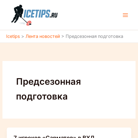
Перейти
к
содержимому
Icetips
>
Лента новостей
>
Предсезонная подготовка
Предсезонная
подготовка
7 игроков «Сарматов» в ВХЛ