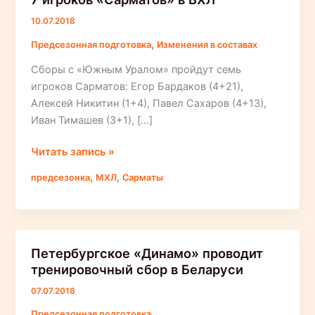
10.07.2018
,
Предсезонная подготовка
Изменения в составах
Сборы с «Южным Уралом» пройдут семь
игроков Сарматов: Егор Бардаков (4+21),
Алексей Никитин (1+4), Павел Сахаров (4+13),
Иван Тимашев (3+1), […]
7
Читать запись »
игроков
,
,
предсезонка
МХЛ
Сарматы
«Сарматов»
в
ВХЛ
Петербургское «Динамо» проводит
тренировочный сбор в Беларуси
07.07.2018
Предсезонная подготовка