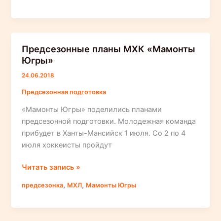
«Югрой»
отправятся
10
игроков
Предсезонные планы МХК «Мамонты
из
Югры»
молодежной
команды
24.06.2018
«Мамонты
Предсезонная подготовка
Югры»
«Мамонты Югры» поделились планами
предсезонной подготовки. Молодежная команда
прибудет в Ханты-Мансийск 1 июля. Со 2 по 4
июля хоккеисты пройдут
Предсезонные
Читать запись »
планы
,
,
предсезонка
МХЛ
Мамонты Югры
МХК
«Мамонты
Югры»