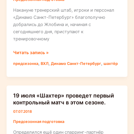
Накануне тренерский штаб, игроки и персонал
«Динамо Санкт-Петербург» благополучно
добрались до Жлобина и, начиная с
сегодняшнего дня, приступают к
тренировочному
Петербургское
Читать запись »
«Динамо»
,
,
,
предсезонка
ВХЛ
Динамо Санкт-Петербург
шахтёр
проводит
тренировочный
сбор
в
19 июля «Шахтер» проведет первый
Беларуси
контрольный матч в этом сезоне.
07.07.2018
Предсезонная подготовка
Определился ещё один спарринг-партнёр