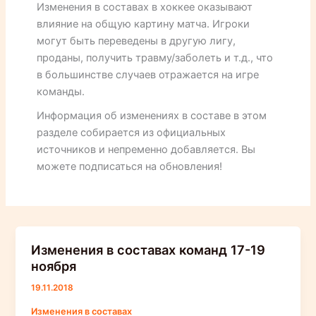
Изменения в составах в хоккее оказывают
влияние на общую картину матча. Игроки
могут быть переведены в другую лигу,
проданы, получить травму/заболеть и т.д., что
в большинстве случаев отражается на игре
команды.
Информация об изменениях в составе в этом
разделе собирается из официальных
источников и непременно добавляется. Вы
можете подписаться на обновления!
Изменения в составах команд 17-19
ноября
19.11.2018
Изменения в составах