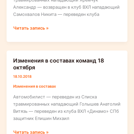
травмированных нападающий Яремчук
Александр — возвращен в клуб ВХЛ нападающий
Самохвалов Никита — переведен клуба
Изменения
Читать запись »
в
составах
команд
19-
Изменения в составах команд 18
23
октября
октября
18.10.2018
Изменения в составах
Автомобилист — переведен из Списка
травмированных нападающий Голышев Анатолий
Витязь — переведен из клуба ВХЛ «Динамо» СПб
защитник Епишин Михаил
Изменения
Читать запись »