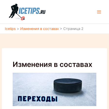
Перейти
к
содержимому
Icetips
>
Изменения в составах
>
Страница 2
Изменения в составах