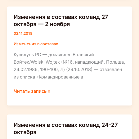
команд
28
Изменения в составах команд 27
октября
октября — 2 ноября
—
02.11.2018
12
ноября
Изменения в составах
Куньлунь РС — дозаявлен Вольский
Войтек/Wolski Wojtek (№16, нападающий, Польша,
24.02.1986, 190-100, Л) (29.10.2018) — отзаявлен
из списка «Командированные в
Изменения
Читать запись »
в
составах
команд
27
Изменения в составах команд 24-27
октября
октября
—