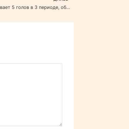
Эвеланш забивает 5 голов в 3 периоде, обыграв Джетс в третьей игре.