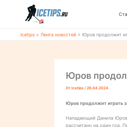
Перейти
к
Ста
содержимому
Icetips
>
Лента новостей
>
Юров продолжит игр
Юров продолж
От
Icetips
/
26.04.2024
Юров продолжит играть за
Нападающий Данила Юров 
рассчитано на один год. 