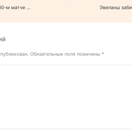
Тарасенко сделал передачу в 100-м матче в плей-офф НХЛ.
ий
опубликован.
Обязательные поля помечены
*