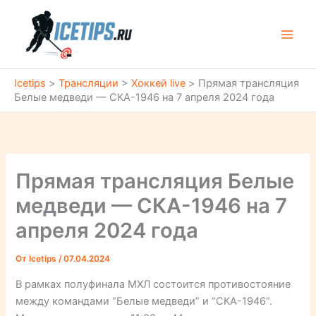
Перейти
к
содержимому
Icetips
>
Трансляции
>
Хоккей live
>
Прямая трансляция
Белые медведи — СКА-1946 на 7 апреля 2024 года
Прямая трансляция Белые
медведи — СКА-1946 на 7
апреля 2024 года
От
Icetips
/
07.04.2024
В рамках полуфинала МХЛ состоится противостояние
между командами “Белые медведи” и “СКА-1946”.