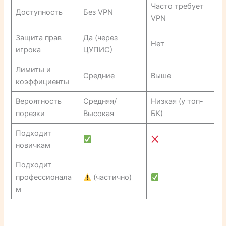
Часто требует
Доступность
Без VPN
VPN
Защита прав
Да (через
Нет
игрока
ЦУПИС)
Лимиты и
Средние
Выше
коэффициенты
Вероятность
Средняя/
Низкая (у топ-
порезки
Высокая
БК)
Подходит
новичкам
Подходит
профессионала
(частично)
м