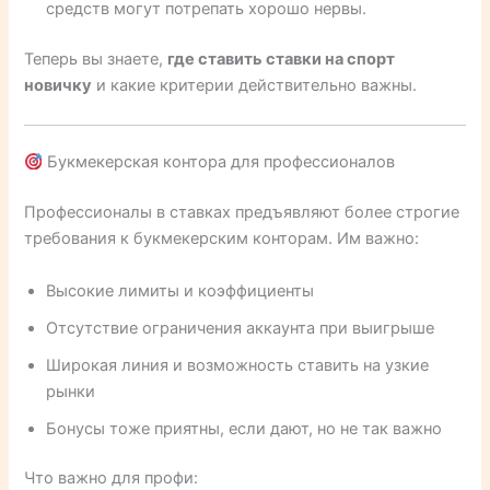
средств могут потрепать хорошо нервы.
Теперь вы знаете,
где ставить ставки на спорт
новичку
и какие критерии действительно важны.
Букмекерская контора для профессионалов
Профессионалы в ставках предъявляют более строгие
требования к букмекерским конторам. Им важно:
Высокие лимиты и коэффициенты
Отсутствие ограничения аккаунта при выигрыше
Широкая линия и возможность ставить на узкие
рынки
Бонусы тоже приятны, если дают, но не так важно
Что важно для профи: