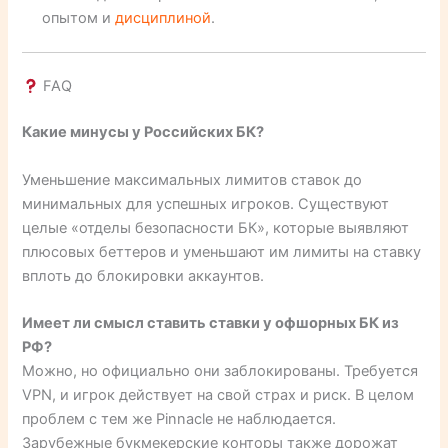
опытом и
дисциплиной
.
FAQ
Какие минусы у Российских БК?
Уменьшение максимальных лимитов ставок до
минимальных для успешных игроков. Существуют
целые «отделы безопасности БК», которые выявляют
плюсовых беттеров и уменьшают им лимиты на ставку
вплоть до блокировки аккаунтов.
Имеет ли смысл ставить ставки у офшорных БК из
РФ?
Можно, но официально они заблокированы. Требуется
VPN, и игрок действует на свой страх и риск. В целом
проблем с тем же Pinnacle не наблюдается.
Зарубежные букмекерские конторы также дорожат