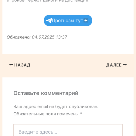
Прогнозы тут
Обновлено: 04.07.2025 13:37
НАЗАД
ДАЛЕЕ
Оставьте комментарий
Ваш адрес email не будет опубликован.
Обязательные поля помечены
*
Введите
здесь...