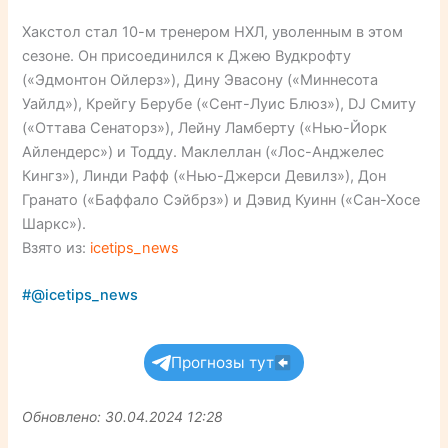
Хакстол стал 10-м тренером НХЛ, уволенным в этом
сезоне. Он присоединился к Джею Вудкрофту
(«Эдмонтон Ойлерз»), Дину Эвасону («Миннесота
Уайлд»), Крейгу Берубе («Сент-Луис Блюз»), DJ Смиту
(«Оттава Сенаторз»), Лейну Ламберту («Нью-Йорк
Айлендерс») и Тодду. Маклеллан («Лос-Анджелес
Кингз»), Линди Рафф («Нью-Джерси Девилз»), Дон
Гранато («Баффало Сэйбрз») и Дэвид Куинн («Сан-Хосе
Шаркс»).
Взято из:
icetips_news
#@icetips_news
Прогнозы тут
Обновлено: 30.04.2024 12:28