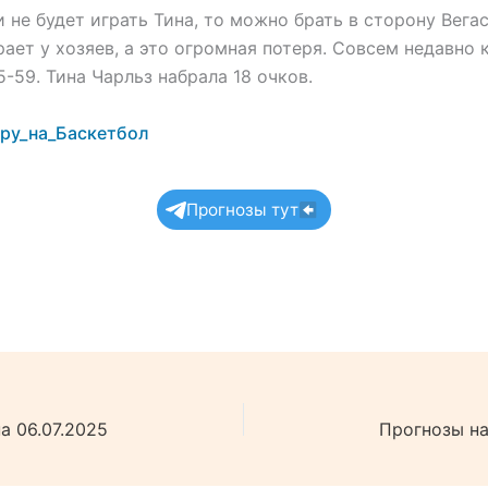
 не будет играть Тина, то можно брать в сторону Вега
рает у хозяев, а это огромная потеря. Совсем недавно
-59. Тина Чарльз набрала 18 очков.
ру_на_Баскетбол
Прогнозы тут
а 06.07.2025
Прогнозы на