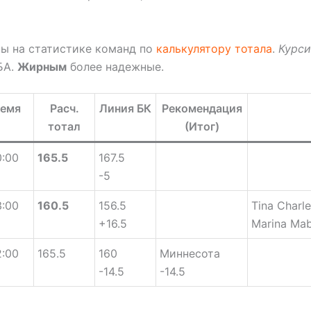
ы на статистике команд по
калькулятору тотала
.
Курс
БА.
Жирным
более надежные.
емя
Расч.
Линия БК
Рекомендация
тотал
(Итог)
0:00
165.5
167.5
-5
3:00
160.5
156.5
Tina Charl
+16.5
Marina Ma
2:00
165.5
160
Миннесота
-14.5
-14.5