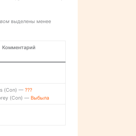
ивом
выделены менее
Комментарий
es (Con) —
???
brey (Con) —
Выбыла