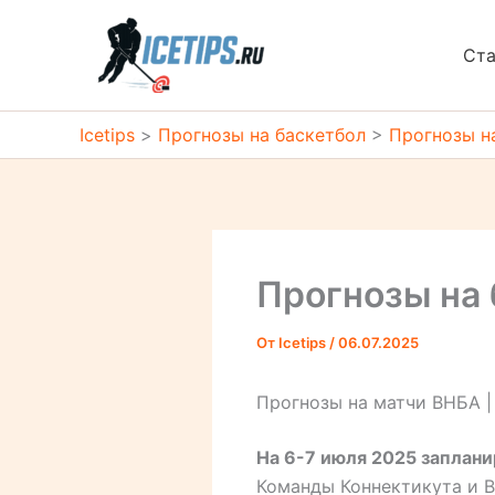
Перейти
к
Ста
содержимому
Icetips
>
Прогнозы на баскетбол
>
Прогнозы 
Прогнозы на 
От
Icetips
/
06.07.2025
Прогнозы на матчи ВНБА | 
На 6-7 июля 2025 заплан
Команды Коннектикута и В