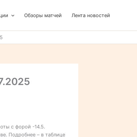
ции
Обзоры матчей
Лента новостей
25
7.2025
ты с форой -14.5.
ве. Подробнее – в таблице