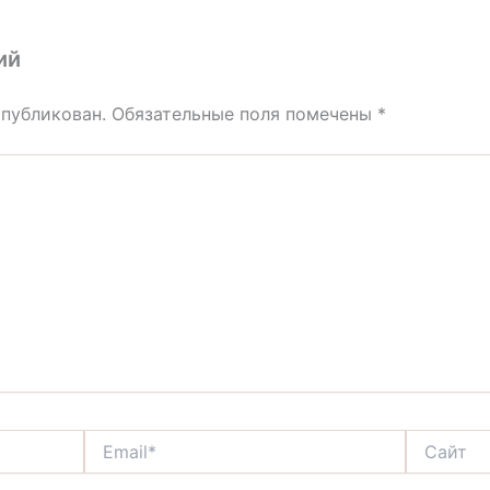
ий
опубликован.
Обязательные поля помечены
*
Email*
Сайт