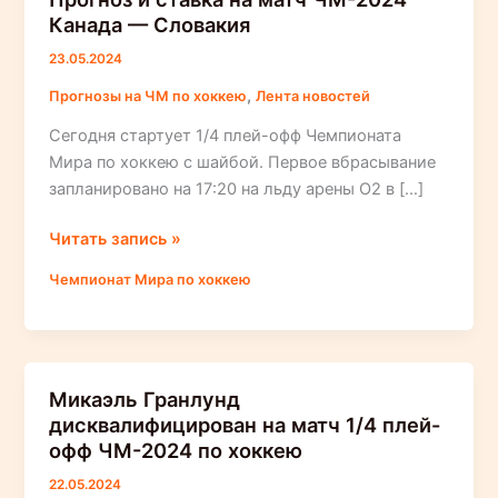
Канада — Словакия
23.05.2024
,
Прогнозы на ЧМ по хоккею
Лента новостей
Сегодня стартует 1/4 плей-офф Чемпионата
Мира по хоккею с шайбой. Первое вбрасывание
запланировано на 17:20 на льду арены О2 в […]
Прогноз
Читать запись »
и
Чемпионат Мира по хоккею
ставка
на
матч
ЧМ-2024
Микаэль Гранлунд
Канада
дисквалифицирован на матч 1/4 плей-
—
офф ЧМ-2024 по хоккею
Словакия
22.05.2024