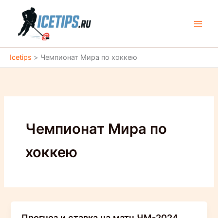
Перейти
к
содержимому
Icetips
>
Чемпионат Мира по хоккею
Чемпионат Мира по
хоккею
Прогноз и ставка на матч ЧМ-2024