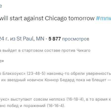
 выйдет в стартовом составе против Чикаго
с»
о Блэкхоукс» (23-48-5) наконец-то обрели уверенность
, их звездный новичок Коннор Бедард пока не блещет —
кс» выступают совсем неплохо (16-18-4), в то время к
нс побед и поражений (16-16-4).