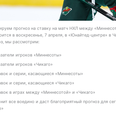
ируем прогноз на ставку на матч НХЛ между «Миннесот
ится в воскресенье, 7 апреля, в «Юнайтед-центре» в Ч
оз, мы рассмотрим:
затели игроков «Миннесоты»
затели игроков «Чикаго»
авок и серии, касающиеся «Миннесоты»
авок и серии, касающиеся «Чикаго»
авок в играх между «Миннесотой» и «Чикаго»
нит все воедино и даст благоприятный прогноз для с
о»