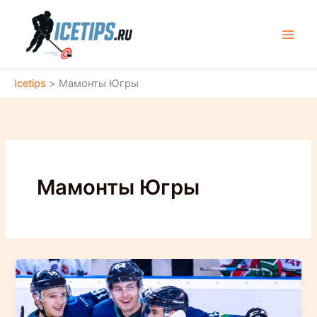
Перейти
к
содержимому
Icetips
>
Мамонты Югры
Мамонты Югры