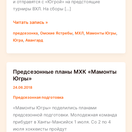
и отправятся с «Югрой» на предстоящие
турниры ВХЛ. На сборы […]
На
Читать запись »
сборы
,
,
,
,
предсезонка
Омские Ястребы
МХЛ
Мамонты Югры
с
,
Югра
Авангард
«Югрой»
отправятся
10
игроков
Предсезонные планы МХК «Мамонты
из
Югры»
молодежной
команды
24.06.2018
«Мамонты
Предсезонная подготовка
Югры»
«Мамонты Югры» поделились планами
предсезонной подготовки. Молодежная команда
прибудет в Ханты-Мансийск 1 июля. Со 2 по 4
июля хоккеисты пройдут