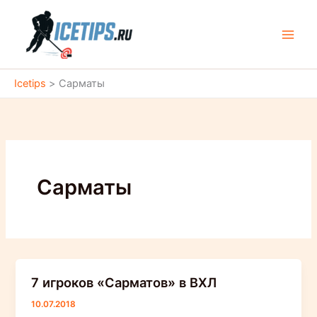
Перейти
к
содержимому
Icetips
>
Сарматы
Сарматы
7 игроков «Сарматов» в ВХЛ
10.07.2018