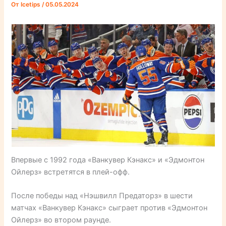
От
Icetips
/
05.05.2024
Впервые с 1992 года «Ванкувер Кэнакс» и «Эдмонтон
Ойлерз» встретятся в плей-офф.
После победы над «Нэшвилл Предаторз» в шести
матчах «Ванкувер Кэнакс» сыграет против «Эдмонтон
Ойлерз» во втором раунде.