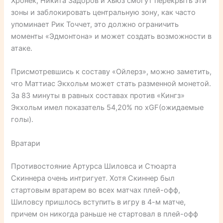
Хронек, Никита Задоров и Хьюз смогут перекрыть эти
зоны и заблокировать центральную зону, как часто
упоминает Рик Точчет, это должно ограничить
моменты «Эдмонтона» и может создать возможности в
атаке.
Присмотревшись к составу «Ойлерз», можно заметить,
что Маттиас Экхольм может стать разменной монетой.
За 83 минуты в равных составах против «Кингз»
Экхольм имел показатель 54,20% по xGF(ожидаемые
голы).
Вратари
Противостояние Артурса Шиловса и Стюарта
Скиннера очень интригует. Хотя Скиннер был
стартовым вратарем во всех матчах плей-офф,
Шиловсу пришлось вступить в игру в 4-м матче,
причем он никогда раньше не стартовал в плей-офф