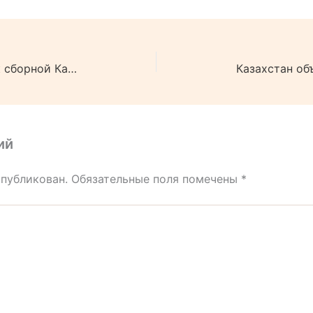
Джон Таварес присоединился к сборной Канады.
ий
опубликован.
Обязательные поля помечены
*