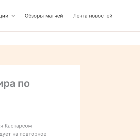
ции
Обзоры матчей
Лента новостей
ира по
ая Каспарсом
дует на повторное