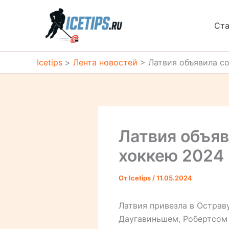
Перейти
к
Ста
содержимому
Icetips
>
Лента новостей
>
Латвия объявила с
Латвия объяв
хоккею 2024
От
Icetips
/
11.05.2024
Латвия привезла в Остраву
Даугавиньшем, Робертсом 