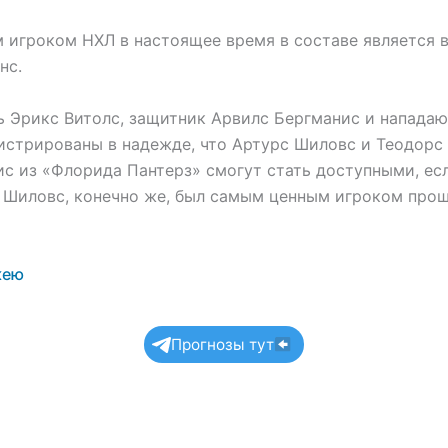
 игроком НХЛ в настоящее время в составе является 
нс.
ь Эрикс Витолс, защитник Арвилс Бергманис и напад
гистрированы в надежде, что Артурс Шиловс и Теодорс
ис из «Флорида Пантерз» смогут стать доступными, ес
 Шиловс, конечно же, был самым ценным игроком про
кею
Прогнозы тут