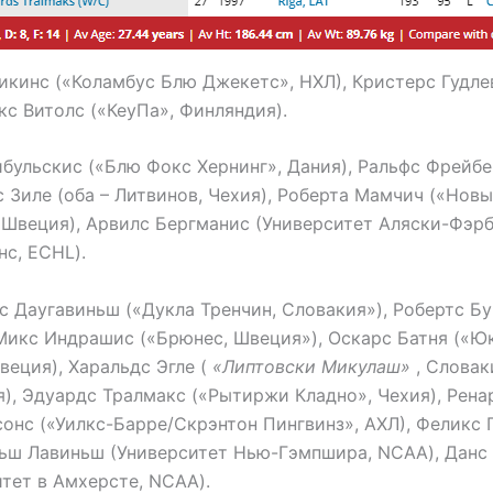
икинс («Коламбус Блю Джекетс», НХЛ), Кристерс Гудл
кс Витолс («КеуПа», Финляндия).
бульскис («Блю Фокс Хернинг», Дания), Ральфс Фрейбе
с Зиле (оба – Литвинов, Чехия), Роберта Мамчич («Новы
 Швеция), Арвилс Бергманис (Университет Аляски-Фэрб
нс, ECHL).
 Даугавиньш («Дукла Тренчин, Словакия»), Робертс Бу
, Микс Индрашис («Брюнес, Швеция»), Оскарс Батня («Ю
веция), Харальдс Эгле (
«Липтовски Микулаш»
, Словак
), Эдуардс Тралмакс («Рытиржи Кладно», Чехия), Рена
сонс («Уилкс-Барре/Скрэнтон Пингвинз», АХЛ), Феликс 
ньш Лавиньш (Университет Нью-Гэмпшира, NCAA), Данс
тет в Амхерсте, NCAA).