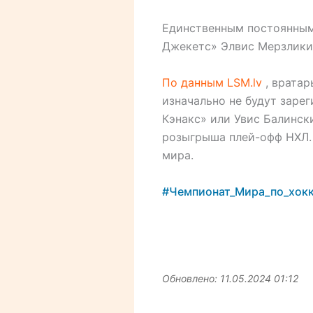
Единственным постоянным
Джекетс» Элвис Мерзлики
По данным LSM.lv
, вратар
изначально не будут заре
Кэнакс» или Увис Балинск
розыгрыша плей-офф НХЛ.
мира.
#Чемпионат_Мира_по_хок
Обновлено: 11.05.2024 01:12