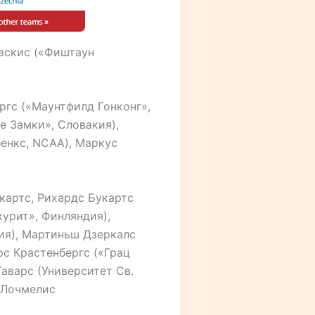
евскис («Фиштаун
ргс («Маунтфилд Гонконг»,
е Замки», Словакия),
енкс, NCAA), Маркус
картс, Рихардс Букартс
курит», Финляндия),
ия), Мартиньш Дзеркалс
рс Крастенбергс («Грац
Гаварс (Университет Св.
 Лочмелис