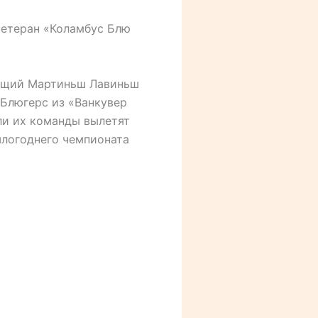
ветеран «Коламбус Блю
ающий Мартиньш Лавиньш
 Блюгерс из «Ванкувер
ли их команды вылетят
шлогоднего чемпионата