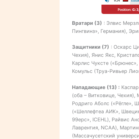
Вратари
(3)
: Элвис Мерзл
Пингвинз», Германия), Эри
Защитники
(7)
: Оскарс Ци
Чехия), Янис Якс, Кристап
Карлис Чуксте («Брюнес»,
Комульс (Труа-Ривьер Лио
Нападающие
(13)
:
Каспарс
(оба – Витковице, Чехия)
Родриго Аболс («Рёгле», Ш
(«Шеллефтеа АИК», Швеция
99ерс», ICEHL), Райвис Ан
Лаврентия, NCAA), Марти
(Массачусетский универси