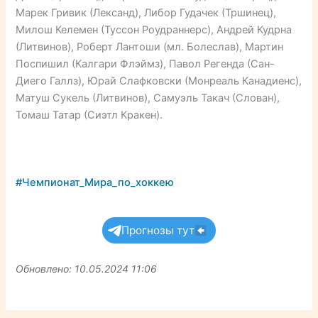
Марек Гривик (Лександ), Либор Гудачек (Тршинец),
Милош Келемен (Туссон Роудраннерс), Андрей Кудрна
(Литвинов), Роберт Лантоши (мл. Болеслав), Мартин
Поспишил (Калгари Флэймз), Павол Регенда (Сан-
Диего Галлз), Юрай Слафковски (Монреаль Канадиенс),
Матуш Сукель (Литвинов), Самуэль Такач (Слован),
Томаш Татар (Сиэтл Кракен).
#Чемпионат_Мира_по_хоккею
Прогнозы тут
Обновлено: 10.05.2024 11:06