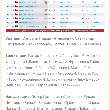
Вратари:
Самуэль Главай («Пльзень»), Станислав
Шкорванек («Михаловце»), Матей Томек («Литвинов»)
Защитники:
Петер Черешняк («Пардубице»), Мартин
Фехервари («Вашингтон Кэпиталз») Франтишек Гайдош
(«Нитра»), Андрей Голян («Слован»), Марио Грман
(«Витковице»), Михал Иван («Либерец»), Патрик Кох
(«Тусон Роудраннерс»), Шимон Немец («Нью-Джерси
Девилз»), Райен Петровицкий («Тренчин»).
Нападающие:
Петер Цегларик («Лександ»), Лукаш
Цингель («Брно»), Вильям Чачо («Тршинец»). , Марко
Даньо (Тршинец), Мартин Фашко-Рудаш (Либерец),